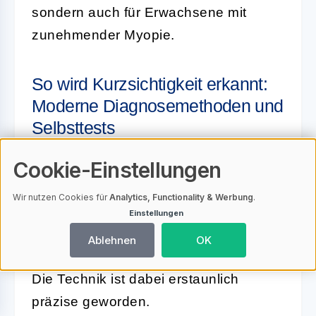
sondern auch für Erwachsene mit
zunehmender Myopie.
So wird Kurzsichtigkeit erkannt:
Moderne Diagnosemethoden und
Selbsttests
Cookie-Einstellungen
Moderne Diagnosemethoden
ermöglichen es heute, Kurzsichtigkeit
Wir nutzen Cookies für
Analytics, Functionality & Werbung
.
frühzeitig und zuverlässig zu erkennen
Einstellungen
– oft noch bevor Betroffene selbst
Ablehnen
OK
deutliche Einschränkungen bemerken.
Die Technik ist dabei erstaunlich
präzise geworden.