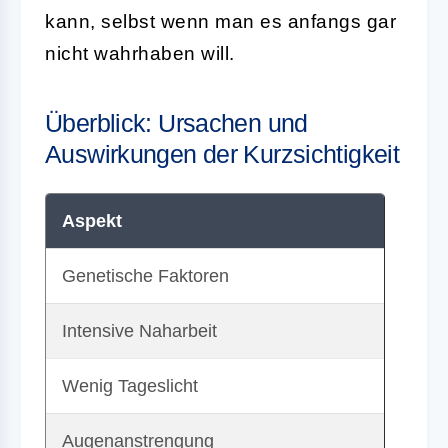
kann, selbst wenn man es anfangs gar
nicht wahrhaben will.
Überblick: Ursachen und
Auswirkungen der Kurzsichtigkeit
Aspekt
U
Genetische Faktoren
K
Intensive Naharbeit
H
Wenig Tageslicht
S
Augenanstrengung
L